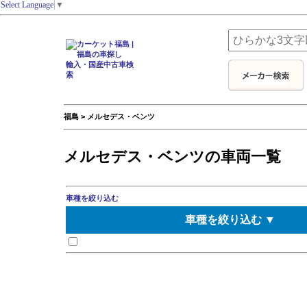
Select Language
▼
福島 > メルセデス・ベンツ
メルセデス・ベンツの車両一覧
車種を絞り込む
車種を絞り込む ▼
Rクラス
Eクラスオールテレイン
Eクラスカブリオレ
アーバンウニモグ
SLC
SLRクラス マクラーレン
SLクラス
Sクラス
Sクラスカブリオレ
Sクラスクーペ
ゲレンデヴァーゲン
CLSクラスシューティングブレ
CLKクラス
CLAシューティングブレーク
Cクラスカブリオレ
GLAクラス
GLC
GLE
GLS
GLクラス
Gクラス
トランスポーター
トランスポーターT1N
バネオ
Bクラス
ミディアムクラス
メルセデス その他
190クラス
Eクラス
Eクラスクーペ
Eクラスステーションワゴン
Aクラス
Mクラス
SLKクラス
CL
CLAクラス
CLSクラス
CLKクラスカブリオレ
Cクラス
Cクラスクーペ
Cクラススポーツクーペ
Cクラスステーションワゴン
GLKクラス
ビアノ
Vクラス