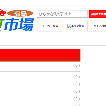
( 0 )
( 0 )
( 0 )
( 0 )
( 0 )