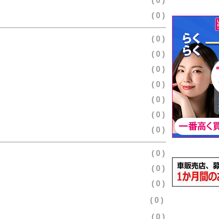
( 0 )
( 0 )
( 0 )
( 0 )
( 0 )
( 0 )
( 0 )
( 0 )
( 0 )
( 0 )
( 0 )
( 0 )
( 0 )
( 0 )