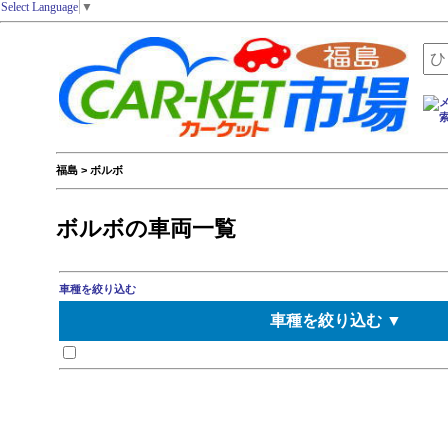
Select Language
▼
福島 > ボルボ
ボルボの車両一覧
車種を絞り込む
車種を絞り込む ▼
アマゾン
1800
S70
XC60
XC90
960エステート
クロスカントリー
C30
S40
780
760
760エステート
264
244
240エステート
850
850エステート
V40
V70
V90
ボルボ その他
C70
740
S60
S80
S90
XC70
940
940エステート
960
740エステート
240
V50
V60