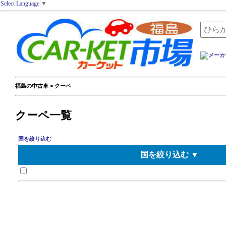
Select Language
▼
福島の中古車 > クーペ
クーペ一覧
国を絞り込む
国を絞り込む ▼
日本
ドイツ
イギリス
アメリカ
イタリア
フランス
スウェーデン
オランダ
韓国
南アフリカ
ベルギー
オーストラリア
スペイン
カナダ
チェコ
オーストリア
ロシア
タイ
スロベニア
ニュージーランド