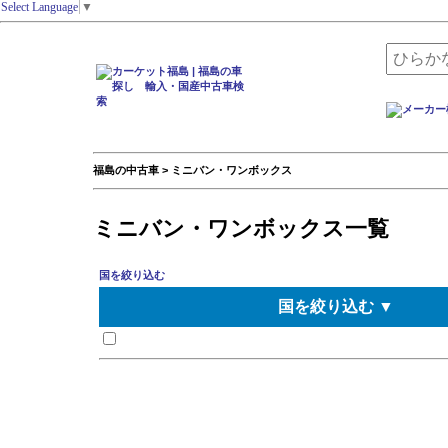
Select Language
▼
福島の中古車 > ミニバン・ワンボックス
ミニバン・ワンボックス一覧
国を絞り込む
国を絞り込む ▼
日本
ドイツ
イギリス
アメリカ
イタリア
フランス
スウェーデン
オランダ
韓国
南アフリカ
ベルギー
オーストラリア
スペイン
カナダ
チェコ
オーストリア
ロシア
タイ
スロベニア
ニュージーランド